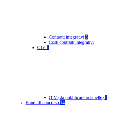
Contratti integrativi
3
Costi contratti integrativi
OIV
1
OIV (da pubblicare in tabelle)
1
Bandi di concorso
14