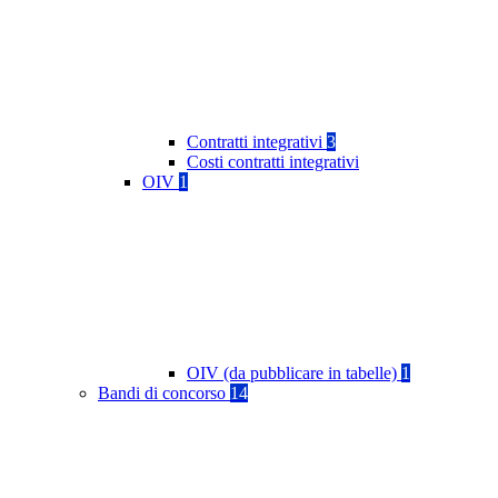
Contratti integrativi
3
Costi contratti integrativi
OIV
1
OIV (da pubblicare in tabelle)
1
Bandi di concorso
14