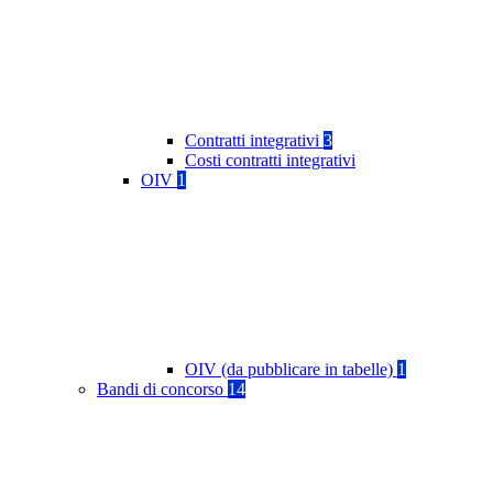
Contratti integrativi
3
Costi contratti integrativi
OIV
1
OIV (da pubblicare in tabelle)
1
Bandi di concorso
14