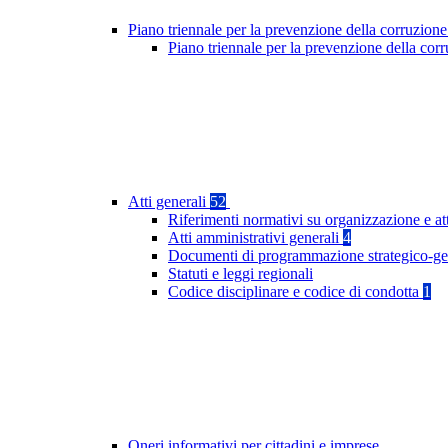
Piano triennale per la prevenzione della corruzione
Piano triennale per la prevenzione della co
Atti generali
52
Riferimenti normativi su organizzazione e at
Atti amministrativi generali
4
Documenti di programmazione strategico-ge
Statuti e leggi regionali
Codice disciplinare e codice di condotta
1
Oneri informativi per cittadini e imprese