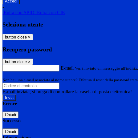
-
Entra con SPID
Entra con CIE
Seleziona utente
button close
×
Recupero password
button close
×
E-mail
Verrà inviato un messaggio all'indirizz
Non hai una e-mail associata al nome utente? Effettua il reset della password tram
E-mail inviata, si prega di controllare la casella di posta elettronica!
Errore
Chiudi
Successo
Chiudi
Informazione