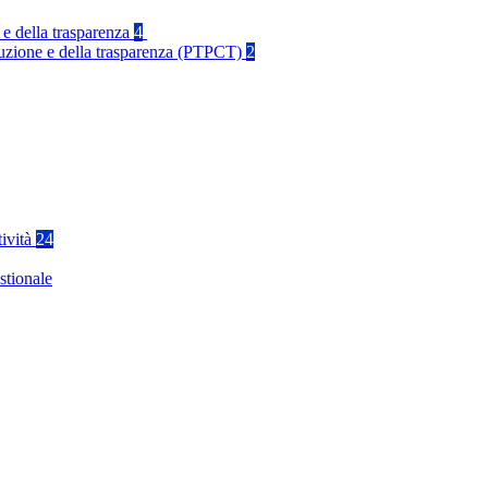
 e della trasparenza
4
rruzione e della trasparenza (PTPCT)
2
tività
24
stionale