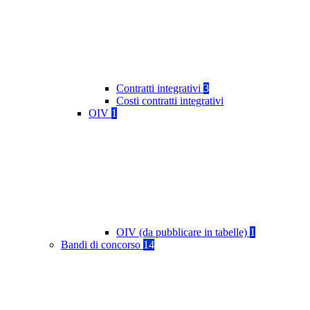
Contratti integrativi
3
Costi contratti integrativi
OIV
1
OIV (da pubblicare in tabelle)
1
Bandi di concorso
14