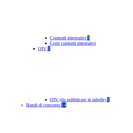
Contratti integrativi
3
Costi contratti integrativi
OIV
1
OIV (da pubblicare in tabelle)
1
Bandi di concorso
14