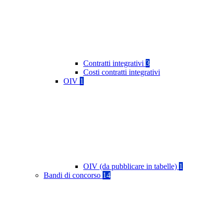
Contratti integrativi
3
Costi contratti integrativi
OIV
1
OIV (da pubblicare in tabelle)
1
Bandi di concorso
14