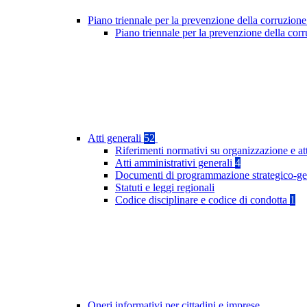
Piano triennale per la prevenzione della corruzione
Piano triennale per la prevenzione della co
Atti generali
52
Riferimenti normativi su organizzazione e at
Atti amministrativi generali
4
Documenti di programmazione strategico-ge
Statuti e leggi regionali
Codice disciplinare e codice di condotta
1
Oneri informativi per cittadini e imprese