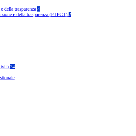
 e della trasparenza
4
rruzione e della trasparenza (PTPCT)
2
tività
24
stionale