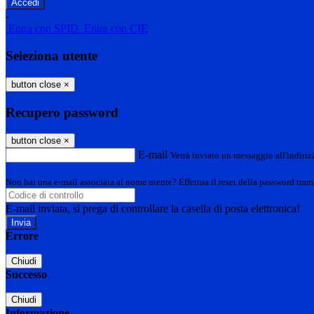
-
Entra con SPID
Entra con CIE
Seleziona utente
button close
×
Recupero password
button close
×
E-mail
Verrà inviato un messaggio all'indirizz
Non hai una e-mail associata al nome utente? Effettua il reset della password tram
E-mail inviata, si prega di controllare la casella di posta elettronica!
Errore
Chiudi
Successo
Chiudi
Informazione