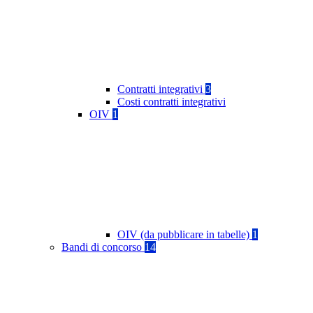
Contratti integrativi
3
Costi contratti integrativi
OIV
1
OIV (da pubblicare in tabelle)
1
Bandi di concorso
14