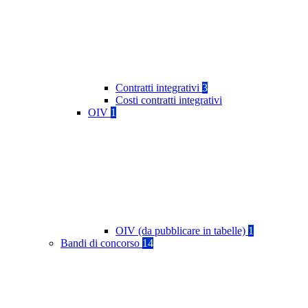
Contratti integrativi
3
Costi contratti integrativi
OIV
1
OIV (da pubblicare in tabelle)
1
Bandi di concorso
14