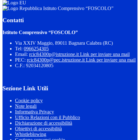
Istituto Comprensivo “FOSCOLO”
Contatti
Istituto Comprensivo “FOSCOLO”
Via XXIV Maggio, 89011 Bagnara Calabra (RC)
Tel:
0966254305
Email:
rcic84300p@istruzione.it
Link per inviare una mail
PEC:
rcic84300p@pec.istruzione.it
Link per inviare una mail
C.F.: 92034120805
Sezione Link Utili
Cookie policy
Note legali
Informativa Privacy
Ufficio Relazioni con il Pubblico
Dichiarazione di accessibilità
Obiettivi di accessibilità
Whistleblowing
Gestione consensi cookie