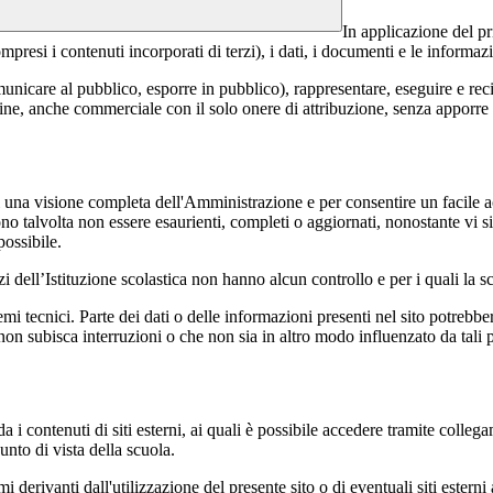
In applicazione del pr
si i contenuti incorporati di terzi), i dati, i documenti e le informazi
comunicare al pubblico, esporre in pubblico), rappresentare, eseguire e r
 fine, anche commerciale con il solo onere di attribuzione, senza apporre 
enti una visione completa dell'Amministrazione e per consentire un facile ac
ono talvolta non essere esaurienti, completi o aggiornati, nonostante vi
possibile.
izi dell’Istituzione scolastica non hanno alcun controllo e per i quali la
 tecnici. Parte dei dati o delle informazioni presenti nel sito potrebbero 
 non subisca interruzioni o che non sia in altro modo influenzato da tali 
 i contenuti di siti esterni, ai quali è possibile accedere tramite collegam
nto di vista della scuola.
derivanti dall'utilizzazione del presente sito o di eventuali siti esterni 