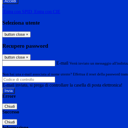
-
Entra con SPID
Entra con CIE
Seleziona utente
button close
×
Recupero password
button close
×
E-mail
Verrà inviato un messaggio all'indirizz
Non hai una e-mail associata al nome utente? Effettua il reset della password tram
E-mail inviata, si prega di controllare la casella di posta elettronica!
Errore
Chiudi
Successo
Chiudi
Informazione