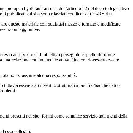
incipio open by default ai sensi dell’articolo 52 del decreto legislativo
oni pubblicati sul sito sono rilasciati con licenza CC-BY 4.0.
ecitare questo materiale con qualsiasi mezzo e formato e modificare
restrizioni aggiuntive.
cesso ai servizi resi. L'obiettivo perseguito è quello di fornire
 sia una redazione continuamente attiva. Qualora dovessero essere
 scuola non si assume alcuna responsabilità.
tuttavia essere stati inseriti o strutturati in archivi/banche dati o
problemi.
enti presenti nel sito, forniti come semplice servizio agli utenti della
ad esso collegati.