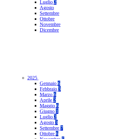
Luglio
2
Agosto
Settembre
Ottobre
Novembre
Dicembre
2025
Gennaio
6
Febbraio
3
Marzo
6
Aprile
2
Maggio
6
Giugno
1
Luglio
2
Agosto
3
Settembre
7
Ottobre
6