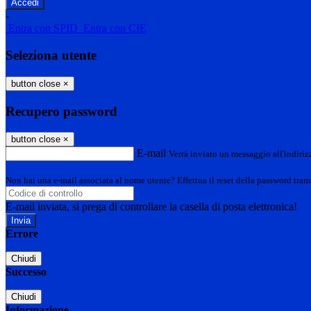
-
Entra con SPID
Entra con CIE
Seleziona utente
button close
×
Recupero password
button close
×
E-mail
Verrà inviato un messaggio all'indirizz
Non hai una e-mail associata al nome utente? Effettua il reset della password tram
E-mail inviata, si prega di controllare la casella di posta elettronica!
Errore
Chiudi
Successo
Chiudi
Informazione