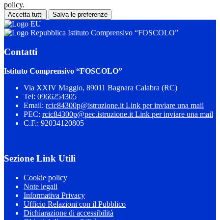
policy.
Accetta tutti
Salva le preferenze
Istituto Comprensivo “FOSCOLO”
Contatti
Istituto Comprensivo “FOSCOLO”
Via XXIV Maggio, 89011 Bagnara Calabra (RC)
Tel:
0966254305
Email:
rcic84300p@istruzione.it
Link per inviare una mail
PEC:
rcic84300p@pec.istruzione.it
Link per inviare una mail
C.F.: 92034120805
Sezione Link Utili
Cookie policy
Note legali
Informativa Privacy
Ufficio Relazioni con il Pubblico
Dichiarazione di accessibilità