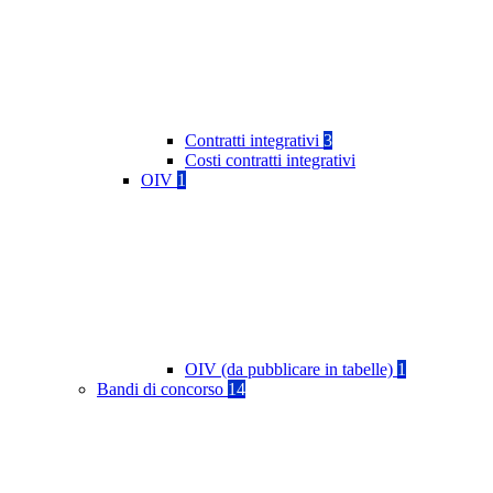
Contratti integrativi
3
Costi contratti integrativi
OIV
1
OIV (da pubblicare in tabelle)
1
Bandi di concorso
14