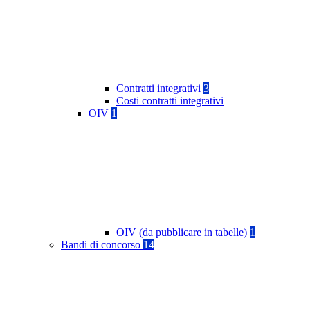
Contratti integrativi
3
Costi contratti integrativi
OIV
1
OIV (da pubblicare in tabelle)
1
Bandi di concorso
14