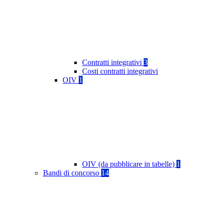
Contratti integrativi
3
Costi contratti integrativi
OIV
1
OIV (da pubblicare in tabelle)
1
Bandi di concorso
14