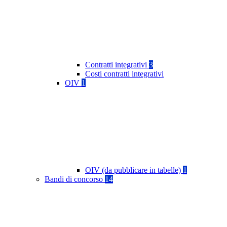
Contratti integrativi
3
Costi contratti integrativi
OIV
1
OIV (da pubblicare in tabelle)
1
Bandi di concorso
14