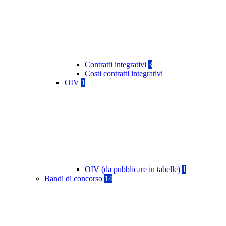
Contratti integrativi
3
Costi contratti integrativi
OIV
1
OIV (da pubblicare in tabelle)
1
Bandi di concorso
14