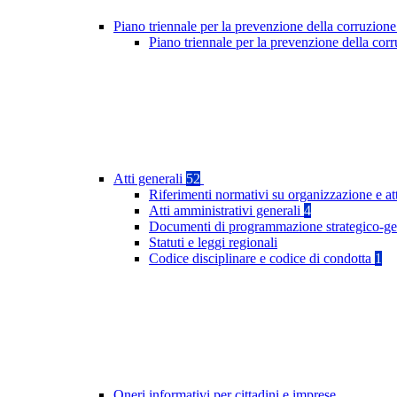
Piano triennale per la prevenzione della corruzione
Piano triennale per la prevenzione della co
Atti generali
52
Riferimenti normativi su organizzazione e at
Atti amministrativi generali
4
Documenti di programmazione strategico-ge
Statuti e leggi regionali
Codice disciplinare e codice di condotta
1
Oneri informativi per cittadini e imprese