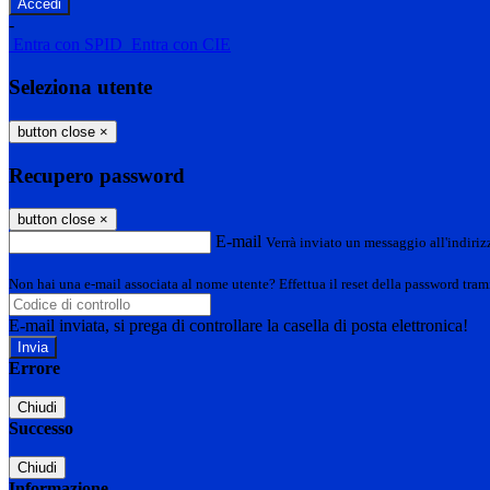
-
Entra con SPID
Entra con CIE
Seleziona utente
button close
×
Recupero password
button close
×
E-mail
Verrà inviato un messaggio all'indirizz
Non hai una e-mail associata al nome utente? Effettua il reset della password tram
E-mail inviata, si prega di controllare la casella di posta elettronica!
Errore
Chiudi
Successo
Chiudi
Informazione