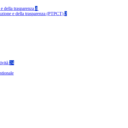
 e della trasparenza
4
rruzione e della trasparenza (PTPCT)
2
tività
24
stionale