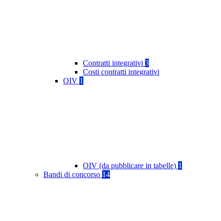
Contratti integrativi
3
Costi contratti integrativi
OIV
1
OIV (da pubblicare in tabelle)
1
Bandi di concorso
14