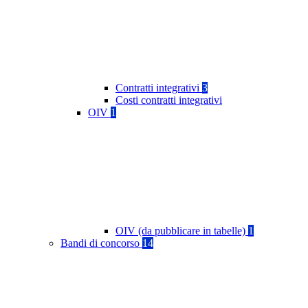
Contratti integrativi
3
Costi contratti integrativi
OIV
1
OIV (da pubblicare in tabelle)
1
Bandi di concorso
14