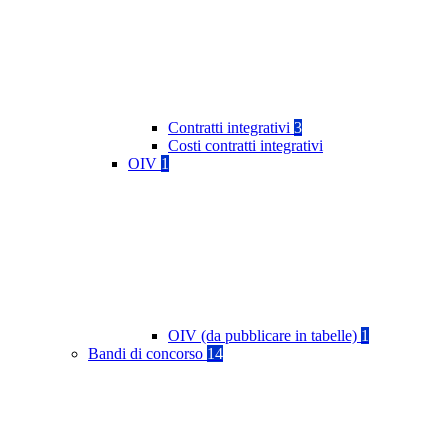
Contratti integrativi
3
Costi contratti integrativi
OIV
1
OIV (da pubblicare in tabelle)
1
Bandi di concorso
14