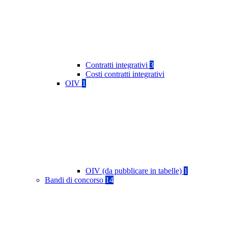
Contratti integrativi
3
Costi contratti integrativi
OIV
1
OIV (da pubblicare in tabelle)
1
Bandi di concorso
14