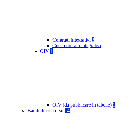
Contratti integrativi
3
Costi contratti integrativi
OIV
1
OIV (da pubblicare in tabelle)
1
Bandi di concorso
14