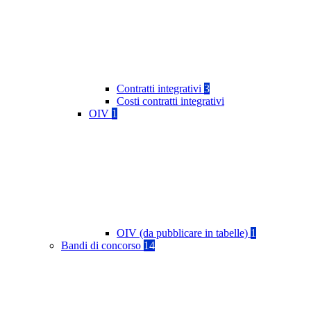
Contratti integrativi
3
Costi contratti integrativi
OIV
1
OIV (da pubblicare in tabelle)
1
Bandi di concorso
14