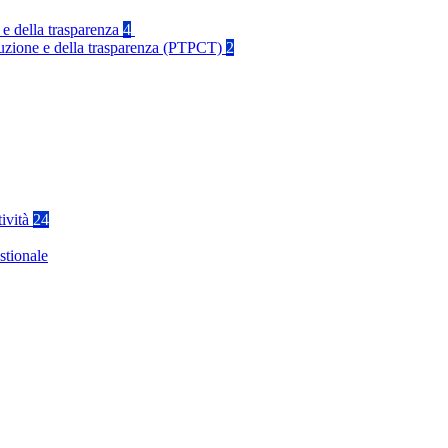
 e della trasparenza
4
rruzione e della trasparenza (PTPCT)
2
tività
24
stionale