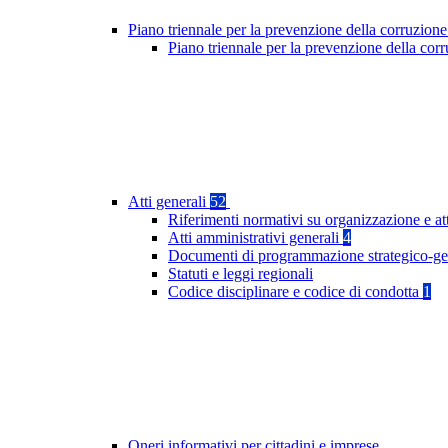
Piano triennale per la prevenzione della corruzione
Piano triennale per la prevenzione della co
Atti generali
52
Riferimenti normativi su organizzazione e at
Atti amministrativi generali
4
Documenti di programmazione strategico-ge
Statuti e leggi regionali
Codice disciplinare e codice di condotta
1
Oneri informativi per cittadini e imprese