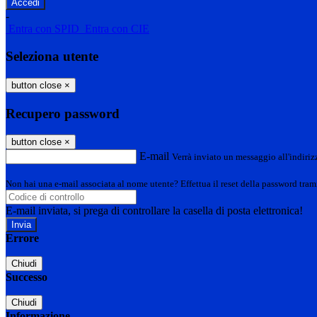
-
Entra con SPID
Entra con CIE
Seleziona utente
button close
×
Recupero password
button close
×
E-mail
Verrà inviato un messaggio all'indirizz
Non hai una e-mail associata al nome utente? Effettua il reset della password tram
E-mail inviata, si prega di controllare la casella di posta elettronica!
Errore
Chiudi
Successo
Chiudi
Informazione