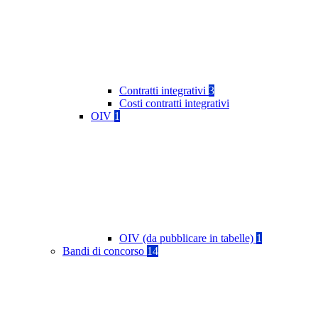
Contratti integrativi
3
Costi contratti integrativi
OIV
1
OIV (da pubblicare in tabelle)
1
Bandi di concorso
14