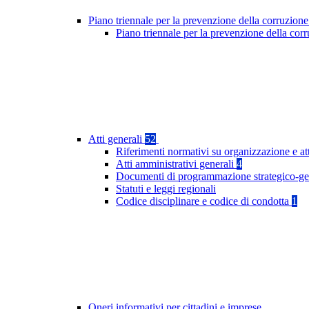
Piano triennale per la prevenzione della corruzione
Piano triennale per la prevenzione della co
Atti generali
52
Riferimenti normativi su organizzazione e at
Atti amministrativi generali
4
Documenti di programmazione strategico-ge
Statuti e leggi regionali
Codice disciplinare e codice di condotta
1
Oneri informativi per cittadini e imprese