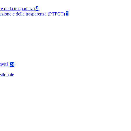
 e della trasparenza
4
rruzione e della trasparenza (PTPCT)
2
tività
24
stionale