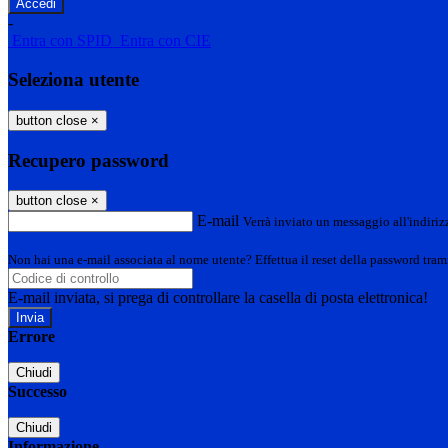
-
Entra con SPID
Entra con CIE
Seleziona utente
button close
×
Recupero password
button close
×
E-mail
Verrà inviato un messaggio all'indirizz
Non hai una e-mail associata al nome utente? Effettua il reset della password tram
E-mail inviata, si prega di controllare la casella di posta elettronica!
Errore
Chiudi
Successo
Chiudi
Informazione