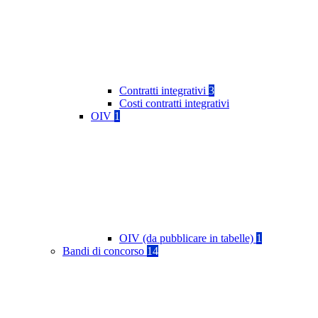
Contratti integrativi
3
Costi contratti integrativi
OIV
1
OIV (da pubblicare in tabelle)
1
Bandi di concorso
14