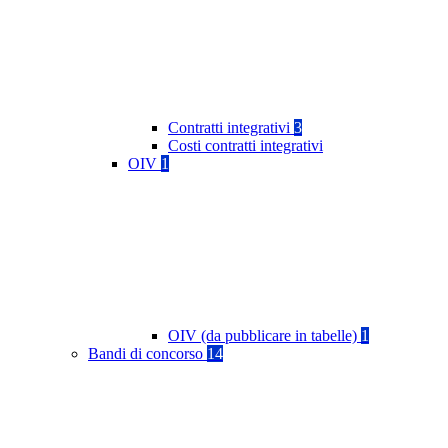
Contratti integrativi
3
Costi contratti integrativi
OIV
1
OIV (da pubblicare in tabelle)
1
Bandi di concorso
14