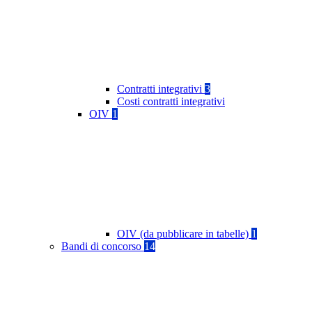
Contratti integrativi
3
Costi contratti integrativi
OIV
1
OIV (da pubblicare in tabelle)
1
Bandi di concorso
14