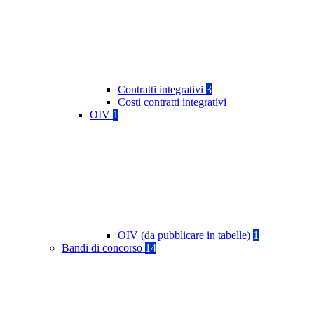
Contratti integrativi
3
Costi contratti integrativi
OIV
1
OIV (da pubblicare in tabelle)
1
Bandi di concorso
14