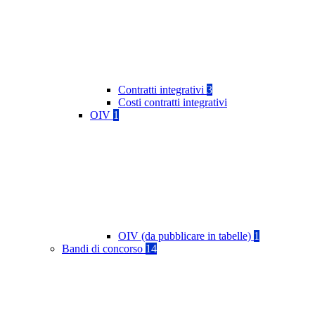
Contratti integrativi
3
Costi contratti integrativi
OIV
1
OIV (da pubblicare in tabelle)
1
Bandi di concorso
14