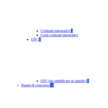
Contratti integrativi
3
Costi contratti integrativi
OIV
1
OIV (da pubblicare in tabelle)
1
Bandi di concorso
14