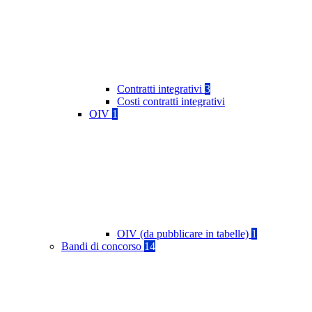
Contratti integrativi
3
Costi contratti integrativi
OIV
1
OIV (da pubblicare in tabelle)
1
Bandi di concorso
14