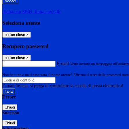
-
Entra con SPID
Entra con CIE
Seleziona utente
button close
×
Recupero password
button close
×
E-mail
Verrà inviato un messaggio all'indirizz
Non hai una e-mail associata al nome utente? Effettua il reset della password tram
E-mail inviata, si prega di controllare la casella di posta elettronica!
Errore
Chiudi
Successo
Chiudi
Informazione