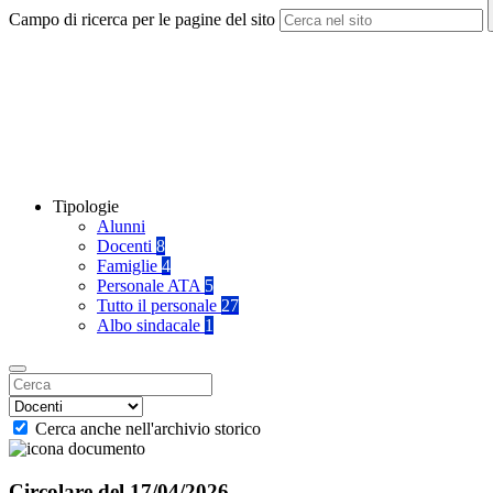
Campo di ricerca per le pagine del sito
Tipologie
Alunni
Docenti
8
Famiglie
4
Personale ATA
5
Tutto il personale
27
Albo sindacale
1
Cerca anche nell'archivio storico
Circolare del 17/04/2026