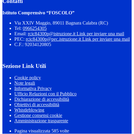
Contatti
Istituto Comprensivo “FOSCOLO”
Via XXIV Maggio, 89011 Bagnara Calabra (RC)
Tel:
0966254305
Email:
rcic84300p@istruzione.it
Link per inviare una mail
PEC:
rcic84300p@pec.istruzione.it
Link per inviare una mail
C.F.: 92034120805
Sezione Link Utili
Cookie policy
Note legali
Informativa Privacy
Ufficio Relazioni con il Pubblico
Dichiarazione di accessibilità
Obiettivi di accessibilità
Whistleblowing
Gestione consensi cookie
Amministrazione trasparente
Pagina visualizzata
585
volte