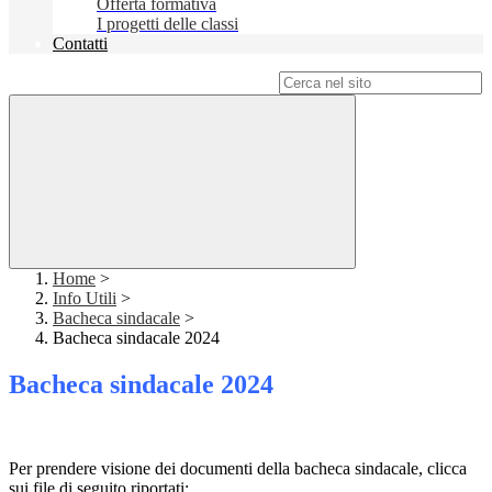
Offerta formativa
I progetti delle classi
Contatti
Campo di ricerca per le pagine del sito
Home
>
Info Utili
>
Bacheca sindacale
>
Bacheca sindacale 2024
Bacheca sindacale 2024
Per prendere visione dei documenti della bacheca sindacale, clicca
sui file di seguito riportati: