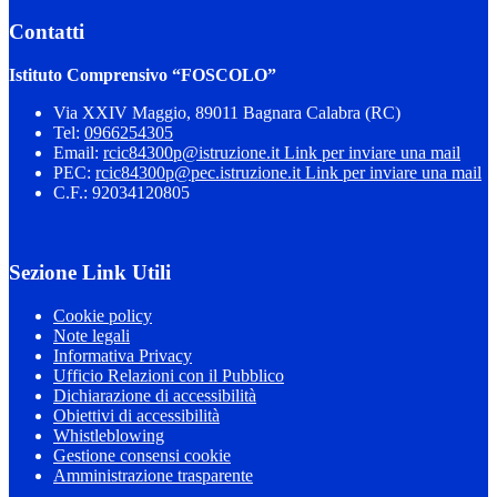
Contatti
Istituto Comprensivo “FOSCOLO”
Via XXIV Maggio, 89011 Bagnara Calabra (RC)
Tel:
0966254305
Email:
rcic84300p@istruzione.it
Link per inviare una mail
PEC:
rcic84300p@pec.istruzione.it
Link per inviare una mail
C.F.: 92034120805
Sezione Link Utili
Cookie policy
Note legali
Informativa Privacy
Ufficio Relazioni con il Pubblico
Dichiarazione di accessibilità
Obiettivi di accessibilità
Whistleblowing
Gestione consensi cookie
Amministrazione trasparente