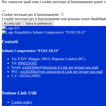
Per conoscere quali sono i cookie necessari al funzionamento potete v
Cookie necessari per il funzionamento
I cookie necessari per il funzionamento non possono essere disabilitati.
Accetta tutti
Salva le preferenze
Istituto Comprensivo “FOSCOLO”
Contatti
Istituto Comprensivo “FOSCOLO”
Via XXIV Maggio, 89011 Bagnara Calabra (RC)
Tel:
0966254305
Email:
rcic84300p@istruzione.it
Link per inviare una mail
PEC:
rcic84300p@pec.istruzione.it
Link per inviare una mail
C.F.: 92034120805
Sezione Link Utili
Cookie policy