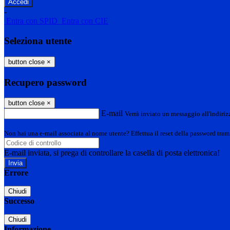
-
Entra con SPID
Entra con CIE
Seleziona utente
button close
×
Recupero password
button close
×
E-mail
Verrà inviato un messaggio all'indirizz
Non hai una e-mail associata al nome utente? Effettua il reset della password tram
E-mail inviata, si prega di controllare la casella di posta elettronica!
Errore
Chiudi
Successo
Chiudi
Informazione