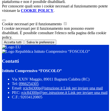
piattaforma e non è possibile disabilitarli.
Per conoscere quali sono i cookie necessari al funzionamento potete
visionare la
COOKIE POLICY
.
Cookie necessari per il funzionamento
I cookie necessari per il funzionamento non possono essere
disabilitati. È possibile consultare l'elenco nella pagina della cookie
policy.
Accetta tutti
Salva le preferenze
Istituto Comprensivo “FOSCOLO”
Contatti
Istituto Comprensivo “FOSCOLO”
Via XXIV Maggio, 89011 Bagnara Calabra (RC)
Tel:
0966254305
Email:
rcic84300p@istruzione.it
Link per inviare una mail
PEC:
rcic84300p@pec.istruzione.it
Link per inviare una mail
C.F.: 92034120805