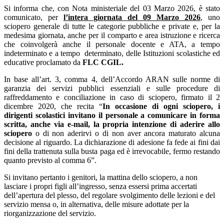
Si informa che, con Nota ministeriale del 03 Marzo 2026, è stato
comunicato, per
l’intera giornata del 09 Marzo 2026
, uno
sciopero generale di tutte le categorie pubbliche e private e, per la
medesima giornata, anche per il
comparto e area istruzione e ricerca
che coinvolgerà anche il personale docente e ATA, a tempo
indeterminato e a tempo
determinato, delle Istituzioni scolastiche ed
educative
proclamato da
FLC CGIL
.
In base all’art. 3, comma 4, dell’Accordo ARAN sulle norme di
garanzia dei servizi pubblici essenziali e sulle procedure di
raffreddamento e conciliazione in caso di sciopero, firmato il 2
dicembre 2020, che recita “
In occasione di ogni sciopero, i
dirigenti scolastici invitano il personale a comunicare in forma
scritta, anche via e-mail, la propria intenzione di aderire allo
sciopero
o di non aderirvi o di non aver ancora maturato alcuna
decisione al riguardo. La dichiarazione di adesione fa fede ai fini dai
fini della trattenuta sulla busta paga ed è irrevocabile, fermo restando
quanto previsto al comma 6”.
Si invitano pertanto i genitori, la mattina dello sciopero, a non
lasciare i propri figli all’ingresso, senza essersi prima accertati
dell’apertura del plesso, del regolare svolgimento delle lezioni e del
servizio mensa o, in alternativa, delle misure adottate per la
riorganizzazione del servizio.