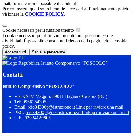
piattaforma e non è possibile disabilitarli.
Per conoscere quali sono i cookie necessari al funzionamento potete
visionare la
COOKIE POLICY
.
Cookie necessari per il funzionamento
I cookie necessari per il funzionamento non possono essere
disabilitati. È possibile consultare l'elenco nella pagina della cookie
policy.
Accetta tutti
Salva le preferenze
Istituto Comprensivo “FOSCOLO”
Contatti
Istituto Comprensivo “FOSCOLO”
Via XXIV Maggio, 89011 Bagnara Calabra (RC)
Tel:
0966254305
Email:
rcic84300p@istruzione.it
Link per inviare una mail
PEC:
rcic84300p@pec.istruzione.it
Link per inviare una mail
C.F.: 92034120805