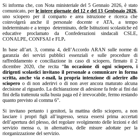
Si informa che, con Nota ministeriale del 5 Gennaio 2026, è stato
comunicato, per
le intere giornate del 12 e del 13 Genbnaio 2026
,
uno sciopero per il
comparto e area istruzione e ricerca
che
coinvolgerà anche il personale docente e ATA, a tempo
indeterminato e a tempo
determinato, delle Istituzioni scolastiche ed
educative
proclamato da
Confederazioni sindacali CSLE,
CONALPE, CONFSAI e FLP
.
In base all’art. 3, comma 4, dell’Accordo ARAN sulle norme di
garanzia dei servizi pubblici essenziali e sulle procedure di
raffreddamento e conciliazione in caso di sciopero, firmato il 2
dicembre 2020, che recita “
In occasione di ogni sciopero, i
dirigenti scolastici invitano il personale a comunicare in forma
scritta, anche via e-mail, la propria intenzione di aderire allo
sciopero
o di non aderirvi o di non aver ancora maturato alcuna
decisione al riguardo. La dichiarazione di adesione fa fede ai fini dai
fini della trattenuta sulla busta paga ed è irrevocabile, fermo restando
quanto previsto al comma 6”.
Si invitano pertanto i genitori, la mattina dello sciopero, a non
lasciare i propri figli all’ingresso, senza essersi prima accertati
dell’apertura del plesso, del regolare svolgimento delle lezioni e del
servizio mensa o, in alternativa, delle misure adottate per la
riorganizzazione del servizio.