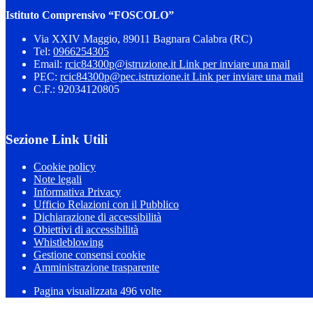
Istituto Comprensivo “FOSCOLO”
Via XXIV Maggio, 89011 Bagnara Calabra (RC)
Tel:
0966254305
Email:
rcic84300p@istruzione.it
Link per inviare una mail
PEC:
rcic84300p@pec.istruzione.it
Link per inviare una mail
C.F.: 92034120805
Sezione Link Utili
Cookie policy
Note legali
Informativa Privacy
Ufficio Relazioni con il Pubblico
Dichiarazione di accessibilità
Obiettivi di accessibilità
Whistleblowing
Gestione consensi cookie
Amministrazione trasparente
Pagina visualizzata
496
volte