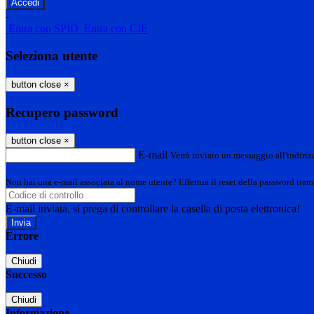
-
Entra con SPID
Entra con CIE
Seleziona utente
button close
×
Recupero password
button close
×
E-mail
Verrà inviato un messaggio all'indirizz
Non hai una e-mail associata al nome utente? Effettua il reset della password tram
E-mail inviata, si prega di controllare la casella di posta elettronica!
Errore
Chiudi
Successo
Chiudi
Informazione