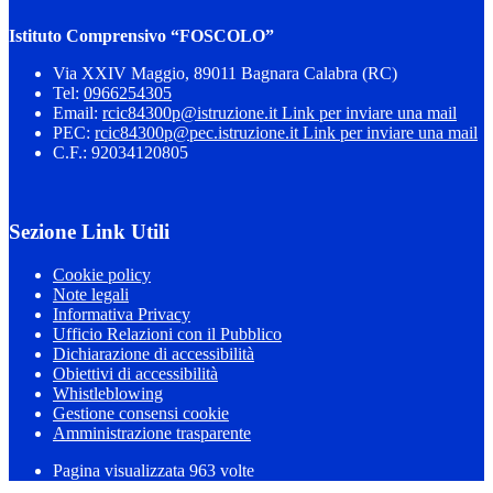
Istituto Comprensivo “FOSCOLO”
Via XXIV Maggio, 89011 Bagnara Calabra (RC)
Tel:
0966254305
Email:
rcic84300p@istruzione.it
Link per inviare una mail
PEC:
rcic84300p@pec.istruzione.it
Link per inviare una mail
C.F.: 92034120805
Sezione Link Utili
Cookie policy
Note legali
Informativa Privacy
Ufficio Relazioni con il Pubblico
Dichiarazione di accessibilità
Obiettivi di accessibilità
Whistleblowing
Gestione consensi cookie
Amministrazione trasparente
Pagina visualizzata
963
volte