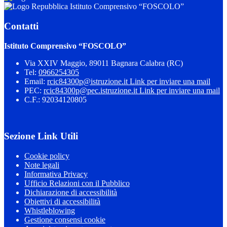
Istituto Comprensivo “FOSCOLO”
Contatti
Istituto Comprensivo “FOSCOLO”
Via XXIV Maggio, 89011 Bagnara Calabra (RC)
Tel:
0966254305
Email:
rcic84300p@istruzione.it
Link per inviare una mail
PEC:
rcic84300p@pec.istruzione.it
Link per inviare una mail
C.F.: 92034120805
Sezione Link Utili
Cookie policy
Note legali
Informativa Privacy
Ufficio Relazioni con il Pubblico
Dichiarazione di accessibilità
Obiettivi di accessibilità
Whistleblowing
Gestione consensi cookie