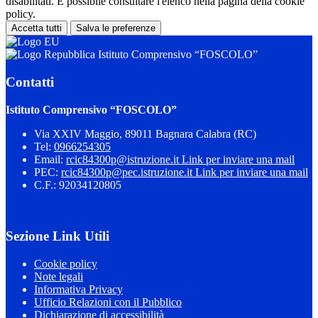
disabilitati. È possibile consultare l'elenco nella pagina della cookie
policy.
Accetta tutti
Salva le preferenze
Istituto Comprensivo “FOSCOLO”
Contatti
Istituto Comprensivo “FOSCOLO”
Via XXIV Maggio, 89011 Bagnara Calabra (RC)
Tel:
0966254305
Email:
rcic84300p@istruzione.it
Link per inviare una mail
PEC:
rcic84300p@pec.istruzione.it
Link per inviare una mail
C.F.: 92034120805
Sezione Link Utili
Cookie policy
Note legali
Informativa Privacy
Ufficio Relazioni con il Pubblico
Dichiarazione di accessibilità