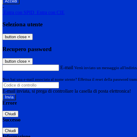
-
Entra con SPID
Entra con CIE
Seleziona utente
button close
×
Recupero password
button close
×
E-mail
Verrà inviato un messaggio all'indirizz
Non hai una e-mail associata al nome utente? Effettua il reset della password tram
E-mail inviata, si prega di controllare la casella di posta elettronica!
Errore
Chiudi
Successo
Chiudi
Informazione