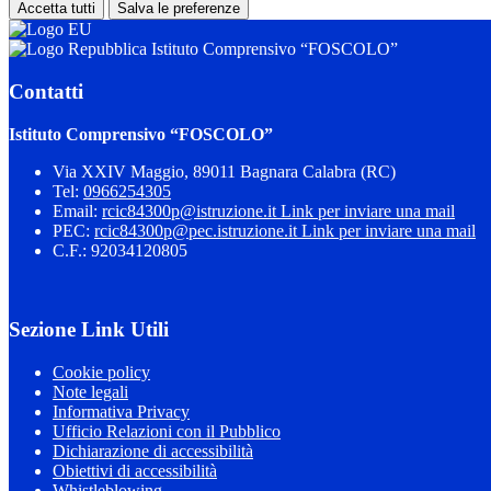
Accetta tutti
Salva le preferenze
Istituto Comprensivo “FOSCOLO”
Contatti
Istituto Comprensivo “FOSCOLO”
Via XXIV Maggio, 89011 Bagnara Calabra (RC)
Tel:
0966254305
Email:
rcic84300p@istruzione.it
Link per inviare una mail
PEC:
rcic84300p@pec.istruzione.it
Link per inviare una mail
C.F.: 92034120805
Sezione Link Utili
Cookie policy
Note legali
Informativa Privacy
Ufficio Relazioni con il Pubblico
Dichiarazione di accessibilità
Obiettivi di accessibilità
Whistleblowing