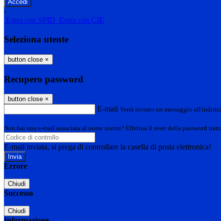
-
Entra con SPID
Entra con CIE
Seleziona utente
button close
×
Recupero password
button close
×
E-mail
Verrà inviato un messaggio all'indirizz
Non hai una e-mail associata al nome utente? Effettua il reset della password tram
E-mail inviata, si prega di controllare la casella di posta elettronica!
Errore
Chiudi
Successo
Chiudi
Informazione