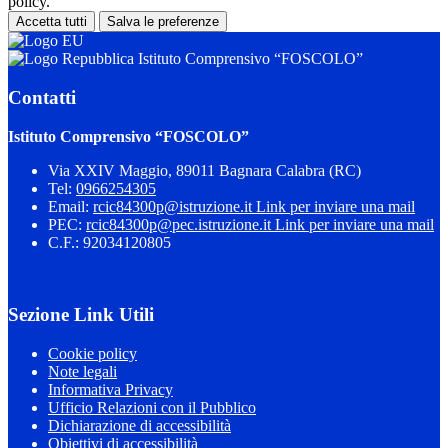
policy.
Accetta tutti
Salva le preferenze
Istituto Comprensivo “FOSCOLO”
Contatti
Istituto Comprensivo “FOSCOLO”
Via XXIV Maggio, 89011 Bagnara Calabra (RC)
Tel:
0966254305
Email:
rcic84300p@istruzione.it
Link per inviare una mail
PEC:
rcic84300p@pec.istruzione.it
Link per inviare una mail
C.F.: 92034120805
Sezione Link Utili
Cookie policy
Note legali
Informativa Privacy
Ufficio Relazioni con il Pubblico
Dichiarazione di accessibilità
Obiettivi di accessibilità